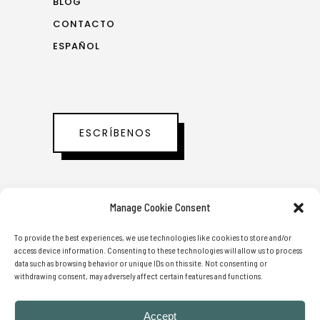
BLOG
CONTACTO
ESPAÑOL
ESCRÍBENOS
Manage Cookie Consent
¿AÚN NO RECIBES NUESTRA
NEWSLETTER?
To provide the best experiences, we use technologies like cookies to store and/or
access device information. Consenting to these technologies will allow us to process
data such as browsing behavior or unique IDs on this site. Not consenting or
withdrawing consent, may adversely affect certain features and functions.
Accept