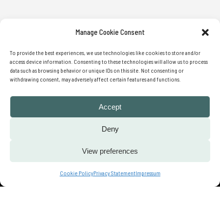
Manage Cookie Consent
¿AÚN NO RECIBES NUESTRA
NEWSLETTER?
To provide the best experiences, we use technologies like cookies to store and/or
access device information. Consenting to these technologies will allow us to process
data such as browsing behavior or unique IDs on this site. Not consenting or
withdrawing consent, may adversely affect certain features and functions.
Accept
SUBMIT
Deny
View preferences
Contact us
Cookie Policy
Privacy Statement
Impressum
© 2022 We Translate Ideas | All Rights
Reserved |
Privacy Policy
| Cookies
Policy | Legal